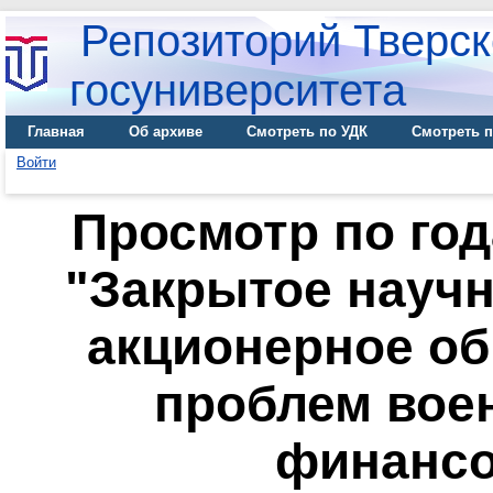
Репозиторий Тверск
госуниверситета
Главная
Об архиве
Смотреть по УДК
Смотреть п
Войти
Просмотр по го
"Закрытое науч
акционерное о
проблем вое
финансов