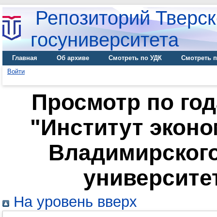
Репозиторий Тверск
госуниверситета
Главная
Об архиве
Смотреть по УДК
Смотреть п
Войти
Просмотр по го
"Институт экон
Владимирского
университет
На уровень вверх