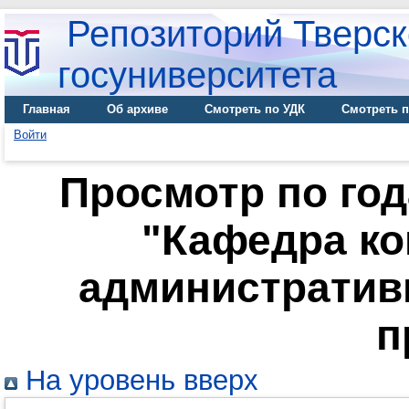
Репозиторий Тверск
госуниверситета
Главная
Об архиве
Смотреть по УДК
Смотреть п
Войти
Просмотр по го
"Кафедра ко
административ
п
На уровень вверх