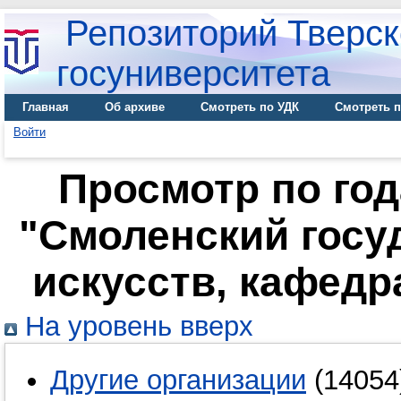
Репозиторий Тверск
госуниверситета
Главная
Об архиве
Смотреть по УДК
Смотреть п
Войти
Просмотр по го
"Смоленский госу
искусств, кафедр
На уровень вверх
Другие организации
(14054