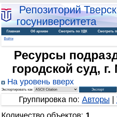
Репозиторий Тверск
госуниверситета
Главная
Об архиве
Смотреть по УДК
Смотреть п
Войти
Ресурсы подраз
городской суд, г.
На уровень вверх
Экспортировать как
Группировка по:
Авторы
|
Количество объектов:
1
.