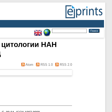
и цитологии НАН
д
Atom
RSS 1.0
RSS 2.0