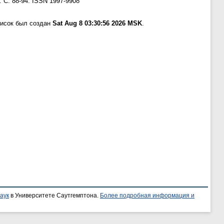
 С. 88-94. ISSN 1997-9908
писок был создан
Sat Aug 8 03:30:56 2026 MSK
.
аук
в Университете Саутгемптона.
Более подробная информация и