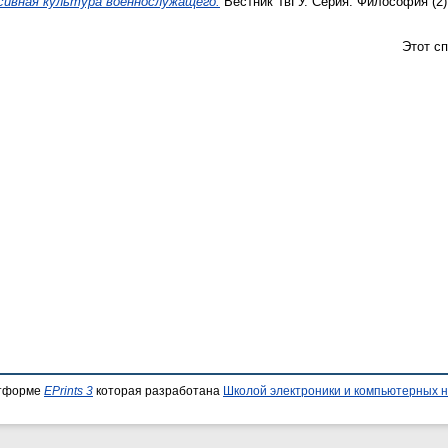
сивная культура военнослужащего.
Вестник ТвГУ. Серия: Философия (2).
Этот с
атформе
EPrints 3
которая разработана
Школой электроники и компьютерных н