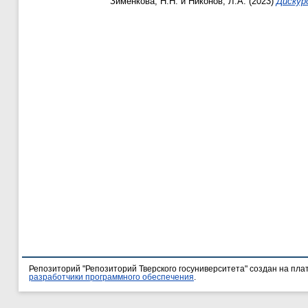
Зименкова, Н.Н.
и
Никонов, Л.А.
(2023)
Дискур
Репозиторий "Репозиторий Тверского госуниверситета" создан на пл
разработчики программного обеспечения
.