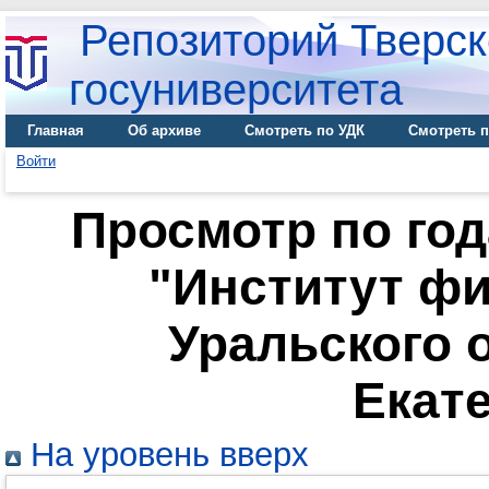
Репозиторий Тверск
госуниверситета
Главная
Об архиве
Смотреть по УДК
Смотреть п
Войти
Просмотр по го
"Институт ф
Уральского о
Екат
На уровень вверх