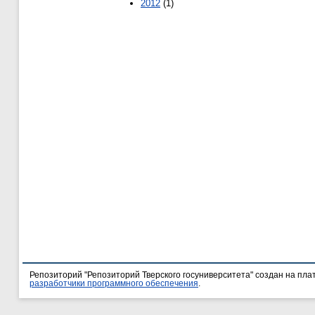
2012
(1)
Репозиторий "Репозиторий Тверского госуниверситета" создан на пл
разработчики программного обеспечения
.