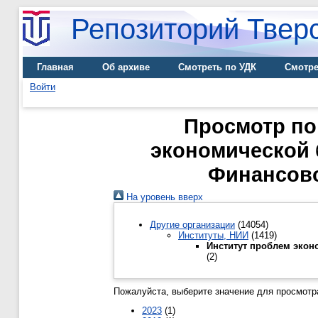
Репозиторий Тверс
Главная
Об архиве
Смотреть по УДК
Смотре
Войти
Просмотр по
экономической 
Финансово
На уровень вверх
Другие организации
(14054)
Институты, НИИ
(1419)
Институт проблем экон
(2)
Пожалуйста, выберите значение для просмотра
2023
(1)