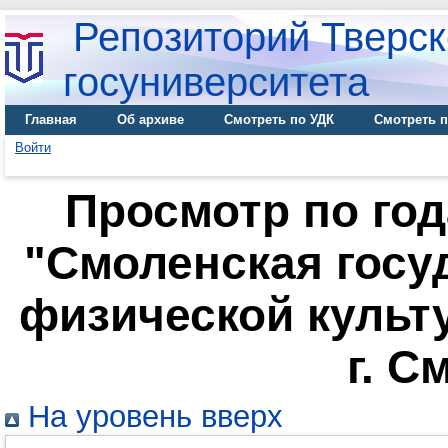
Репозиторий Тверск
госуниверситета
Главная
Об архиве
Смотреть по УДК
Смотреть п
Войти
Просмотр по го
"Смоленская госу
физической культу
г. С
На уровень вверх