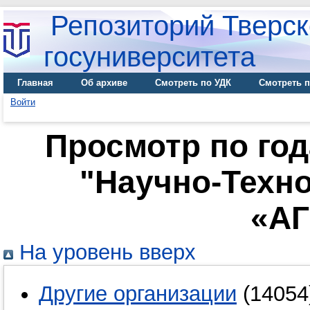
Репозиторий Тверск
госуниверситета
Главная
Об архиве
Смотреть по УДК
Смотреть п
Войти
Просмотр по го
"Научно-Техн
«АГ
На уровень вверх
Другие организации
(14054