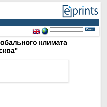
лобального климата
сква"