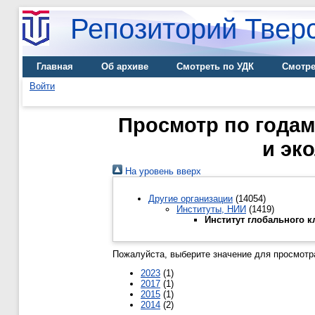
Репозиторий Тверс
Главная
Об архиве
Смотреть по УДК
Смотре
Войти
Просмотр по годам
и эк
На уровень вверх
Другие организации
(14054)
Институты, НИИ
(1419)
Институт глобального к
Пожалуйста, выберите значение для просмотра
2023
(1)
2017
(1)
2015
(1)
2014
(2)