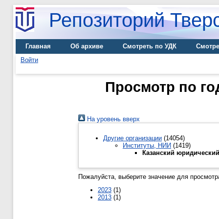
Репозиторий Тверс
Главная
Об архиве
Смотреть по УДК
Смотре
Войти
Просмотр по го
На уровень вверх
Другие организации
(14054)
Институты, НИИ
(1419)
Казанский юридический
Пожалуйста, выберите значение для просмотра
2023
(1)
2013
(1)