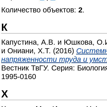
Количество объектов:
2
.
К
Капустина, А.В.
и
Юшкова, О.
и
Ониани, Х.Т.
(2016)
Системн
напряженности труда и умс
Вестник ТвГУ. Серия: Биология 
1995-0160
Х