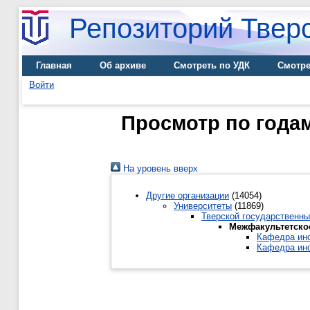
Репозиторий Тверс
Главная
Об архиве
Смотреть по УДК
Смотре
Войти
Просмотр по года
На уровень вверх
Другие организации
(14054)
Университеты
(11869)
Тверской государственны
Межфакультетско
Кафедра ино
Кафедра ино