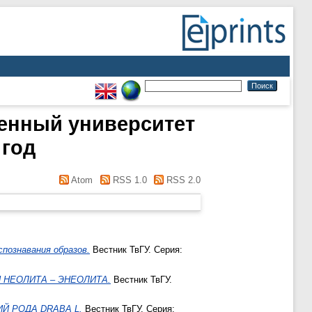
енный университет
 год
Atom
RSS 1.0
RSS 2.0
познавания образов.
Вестник ТвГУ. Серия:
 НЕОЛИТА – ЭНЕОЛИТА.
Вестник ТвГУ.
Й РОДА DRABA L.
Вестник ТвГУ. Серия: