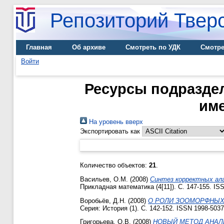
Репозиторий Тверс
Главная
Об архиве
Смотреть по УДК
Смотре
Войти
Ресурсы подразде
име
На уровень вверх
Экспортировать как
Количество объектов:
21
.
Васильев, О.М.
(2008)
Синтез корректных алг
Прикладная математика (4[11]). С. 147-155. IS
Воробьёв, Д.Н.
(2008)
О РОЛИ ЗООМОРФНЫХ 
Серия: История (1). С. 142-152. ISSN 1998-5037
Григорьева, О.В.
(2008)
НОВЫЙ МЕТОД АНАЛИ