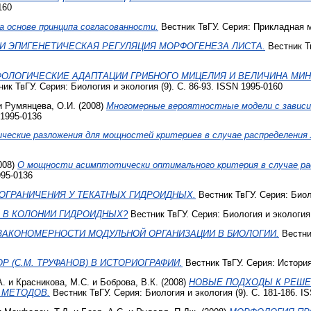
160
а основе принципа согласованности.
Вестник ТвГУ. Серия: Прикладная ма
И ЭПИГЕНЕТИЧЕСКАЯ РЕГУЛЯЦИЯ МОРФОГЕНЕЗА ЛИСТА.
Вестник Тв
ОЛОГИЧЕСКИЕ АДАПТАЦИИ ГРИБНОГО МИЦЕЛИЯ И ВЕЛИЧИНА МИ
ик ТвГУ. Серия: Биология и экология (9). С. 86-93. ISSN 1995-0160
и
Румянцева, О.И.
(2008)
Многомерные вероятностные модели с завис
 1995-0136
еские разложения для мощностей критериев в случае распределения 
008)
О мощности асимптотически оптимального критерия в случае ра
995-0136
ОГРАНИЧЕНИЯ У ТЕКАТНЫХ ГИДРОИДНЫХ.
Вестник ТвГУ. Серия: Биоло
 В КОЛОНИИ ГИДРОИДНЫХ?
Вестник ТвГУ. Серия: Биология и экология 
АКОНОМЕРНОСТИ МОДУЛЬНОЙ ОРГАНИЗАЦИИ В БИОЛОГИИ.
Вестник
 (С.М. ТРУФАНОВ) В ИСТОРИОГРАФИИ.
Вестник ТвГУ. Серия: История 
А.
и
Красникова, М.С.
и
Боброва, В.К.
(2008)
НОВЫЕ ПОДХОДЫ К РЕШЕ
 МЕТОДОВ.
Вестник ТвГУ. Серия: Биология и экология (9). С. 181-186. I