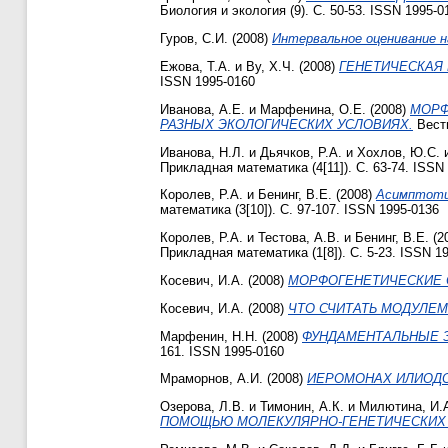
Биология и экология (9). С. 50-53. ISSN 1995-0
Гуров, С.И.
(2008)
Интервальное оценивание н
Ежова, Т.А.
и
Ву, Х.Ч.
(2008)
ГЕНЕТИЧЕСКАЯ 
ISSN 1995-0160
Иванова, А.Е.
и
Марфенина, О.Е.
(2008)
МОРФ
РАЗНЫХ ЭКОЛОГИЧЕСКИХ УСЛОВИЯХ.
Вестн
Иванова, Н.Л.
и
Дьячков, Р.А.
и
Хохлов, Ю.С.
Прикладная математика (4[11]). С. 63-74. ISSN
Королев, Р.А.
и
Бенинг, В.Е.
(2008)
Асимптотич
математика (3[10]). С. 97-107. ISSN 1995-0136
Королев, Р.А.
и
Тестова, А.В.
и
Бенинг, В.Е.
(2
Прикладная математика (1[8]). С. 5-23. ISSN 1
Косевич, И.А.
(2008)
МОРФОГЕНЕТИЧЕСКИЕ 
Косевич, И.А.
(2008)
ЧТО СЧИТАТЬ МОДУЛЕМ
Марфенин, Н.Н.
(2008)
ФУНДАМЕНТАЛЬНЫЕ З
161. ISSN 1995-0160
Мраморнов, А.И.
(2008)
ИЕРОМОНАХ ИЛИОДОР
Озерова, Л.В.
и
Тимонин, А.К.
и
Милютина, И.
ПОМОЩЬЮ МОЛЕКУЛЯРНО-ГЕНЕТИЧЕСКИХ