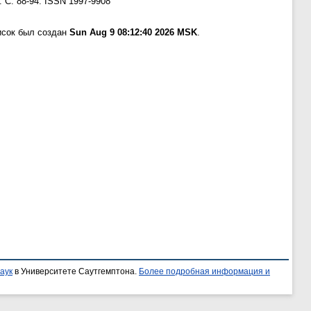
 С. 88-94. ISSN 1997-9908
исок был создан
Sun Aug 9 08:12:40 2026 MSK
.
аук
в Университете Саутгемптона.
Более подробная информация и