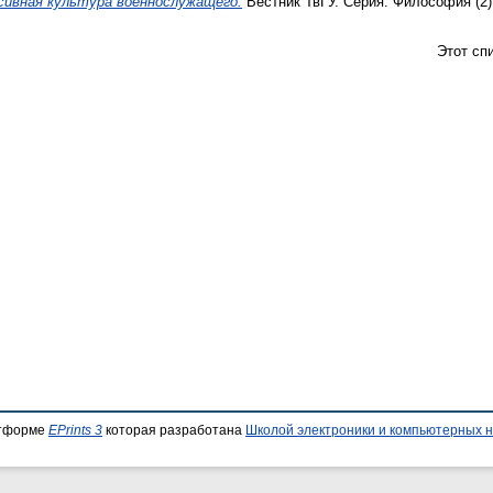
сивная культура военнослужащего.
Вестник ТвГУ. Серия: Философия (2).
Этот сп
атформе
EPrints 3
которая разработана
Школой электроники и компьютерных н