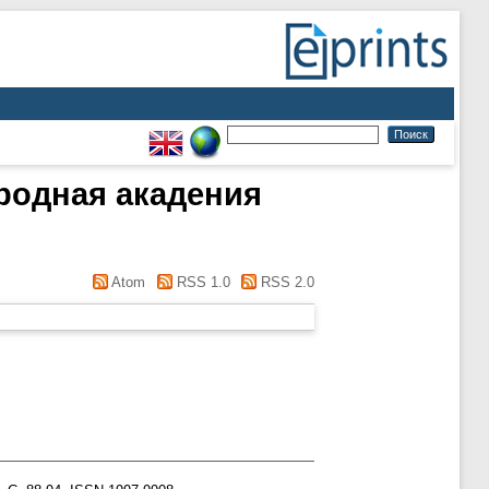
родная акадения
Atom
RSS 1.0
RSS 2.0