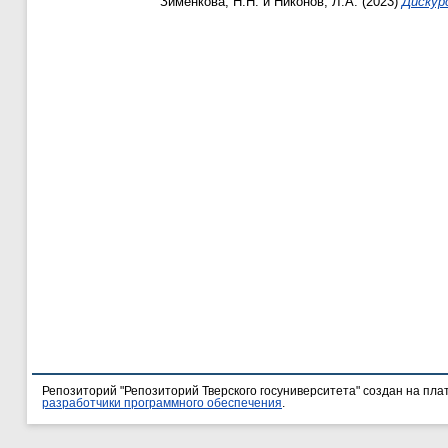
Зименкова, Н.Н.
и
Никонов, Л.А.
(2023)
Дискур
Репозиторий "Репозиторий Тверского госуниверситета" создан на пл
разработчики программного обеспечения
.