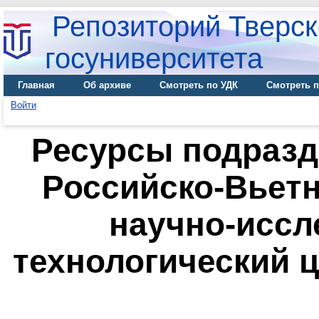
Репозиторий Тверск
госуниверситета
Главная
Об архиве
Смотреть по УДК
Смотреть п
Войти
Ресурсы подраз
Российско-Вьет
научно-иссл
технологический ц