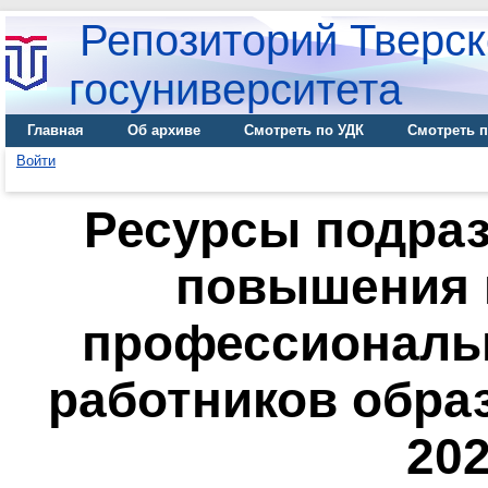
Репозиторий Тверск
госуниверситета
Главная
Об архиве
Смотреть по УДК
Смотреть п
Войти
Ресурсы подра
повышения 
профессиональ
работников образ
202