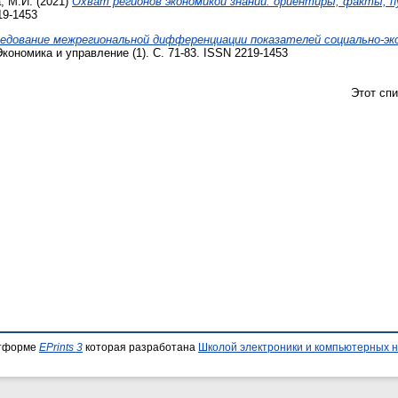
, М.И.
(2021)
Охват регионов экономикой знаний: ориентиры, факты, п
19-1453
едование межрегиональной дифференциации показателей социально-э
кономика и управление (1). С. 71-83. ISSN 2219-1453
Этот сп
атформе
EPrints 3
которая разработана
Школой электроники и компьютерных н