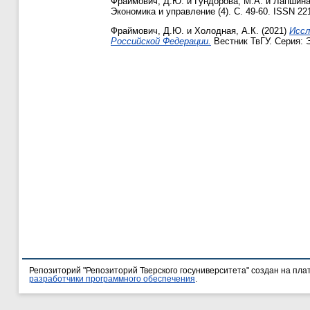
Фраймович, Д.Ю.
и
Гундорова, М.А.
и
Лапшина
Экономика и управление (4). С. 49-60. ISSN 22
Фраймович, Д.Ю.
и
Холодная, А.К.
(2021)
Иссл
Российской Федерации.
Вестник ТвГУ. Серия: Э
Репозиторий "Репозиторий Тверского госуниверситета" создан на пл
разработчики программного обеспечения
.