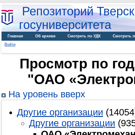
Репозиторий Тверск
госуниверситета
Главная
Об архиве
Смотреть по УДК
Смотреть п
Войти
Просмотр по го
"ОАО «Электром
На уровень вверх
Другие организации
(14054
Другие организации
(935
ОАО «Электромехани