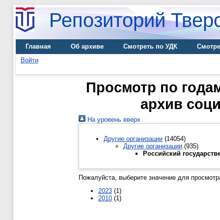
Репозиторий Тверс
Главная
Об архиве
Смотреть по УДК
Смотре
Войти
Просмотр по года
архив соци
На уровень вверх
Другие организации
(14054)
Другие организации
(935)
Российский государств
Пожалуйста, выберите значение для просмотра
2023
(1)
2010
(1)