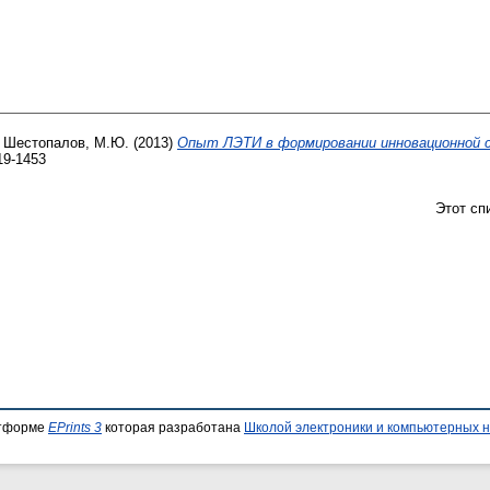
и
Шестопалов, М.Ю.
(2013)
Опыт ЛЭТИ в формировании инновационной с
19-1453
Этот сп
атформе
EPrints 3
которая разработана
Школой электроники и компьютерных н