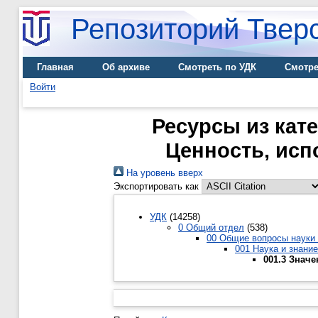
Репозиторий Тверс
Главная
Об архиве
Смотреть по УДК
Смотре
Войти
Ресурсы из кате
Ценность, исп
На уровень вверх
Экспортировать как
УДК
(14258)
0 Общий отдел
(538)
00 Общие вопросы науки 
001 Наука и знани
001.3 Значе