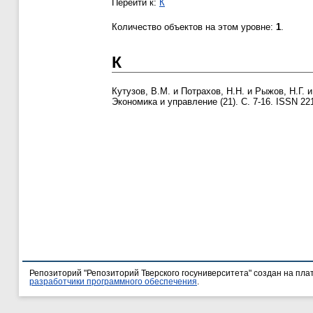
Перейти к:
К
Количество объектов на этом уровне:
1
.
К
Кутузов, В.М.
и
Потрахов, Н.Н.
и
Рыжов, Н.Г.
Экономика и управление (21). С. 7-16. ISSN 22
Репозиторий "Репозиторий Тверского госуниверситета" создан на пл
разработчики программного обеспечения
.