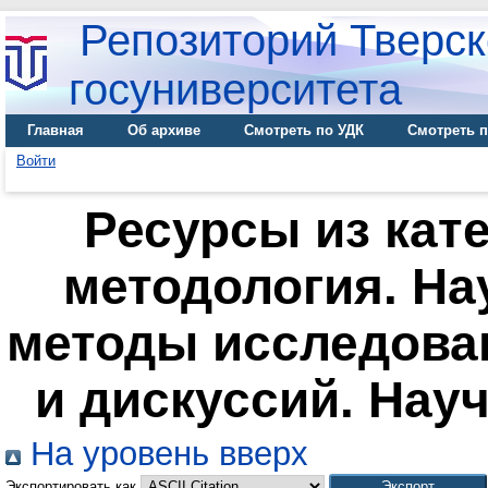
Репозиторий Тверск
госуниверситета
Главная
Об архиве
Смотреть по УДК
Смотреть п
Войти
Ресурсы из кат
методология. На
методы исследован
и дискуссий. Нау
На уровень вверх
Экспортировать как