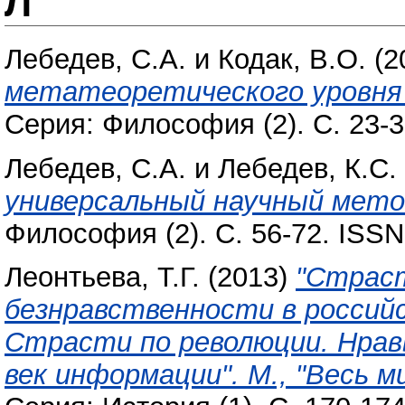
Л
Лебедев, С.А.
и
Кодак, В.О.
(2
метатеоретического уровня 
Серия: Философия (2). С. 23-
Лебедев, С.А.
и
Лебедев, К.С.
универсальный научный мето
Философия (2). С. 56-72. ISS
Леонтьева, Т.Г.
(2013)
"Страст
безнравственности в российс
Страсти по революции. Нрав
век информации". М., "Весь мир