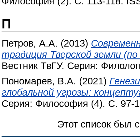
Философия (2). С. 113-118. I
П
Петров, А.А.
(2013)
Современн
традиция Тверской земли (по
Вестник ТвГУ. Серия: Филологи
Пономарев, В.А.
(2021)
Генез
глобальной угрозы: концепту
Серия: Философия (4). С. 97-
Этот список был 