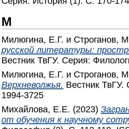
Серия: История (1). С. 170-17
М
Милюгина, Е.Г.
и
Строганов, М
русской литературы: простр
Вестник ТвГУ. Серия: Филологи
Милюгина, Е.Г.
и
Строганов, М
Верхневолжья.
Вестник ТвГУ. С
1994-3725
Михайлова, Е.Е.
(2023)
Загран
от обучения к научному сотр