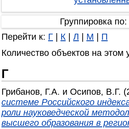
Группировка по
Перейти к:
Г
|
К
|
Л
|
М
|
П
Количество объектов на этом 
Г
Грибанов, Г.А.
и
Осипов, В.Г.
(
системе Российского индекс
роли науковедческой методо
высшего образования в регио