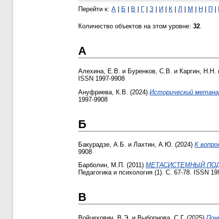
Перейти к:
А
|
Б
|
В
|
Г
|
З
|
И
|
К
|
Л
|
М
|
Н
|
П
|
Количество объектов на этом уровне:
32
.
А
Алехина, Е.В.
и
Буренков, С.В.
и
Каргин, Н.Н.
ISSN 1997-9908
Ануфриева, К.В.
(2024)
Исторический метанар
1997-9908
Б
Бакурадзе, А.Б.
и
Лахтин, А.Ю.
(2024)
К вопро
9908
Барболин, М.П.
(2011)
МЕТАСИСТЕМНЫЙ ПОД
Педагогика и психология (1). С. 67-78. ISSN 19
В
Войцехович, В.Э.
и
Выборнова, С.Г.
(2025)
Пон