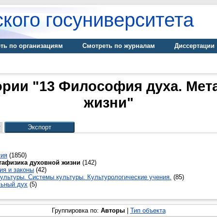
кого госуниверситета
ть по организациям
Смотреть по журналам
Диссертации
ории "13 Философия духа. Ме
жизни"
гия
(1850)
тафизика духовной жизни
(142)
ия и законы
(42)
ультуры. Системы культуры. Культурологические учения.
(85)
льный дух
(5)
Группировка по:
Авторы
|
Тип объекта