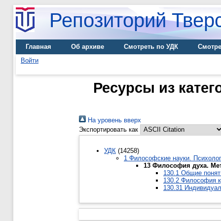
Репозиторий Тверс
Главная
Об архиве
Смотреть по УДК
Смотре
Войти
Ресурсы из катег
На уровень вверх
Экспортировать как
УДК
(14258)
1 Философские науки. Психоло
13 Философия духа. Ме
130.1 Общие понят
130.2 Философия к
130.31 Индивидуа