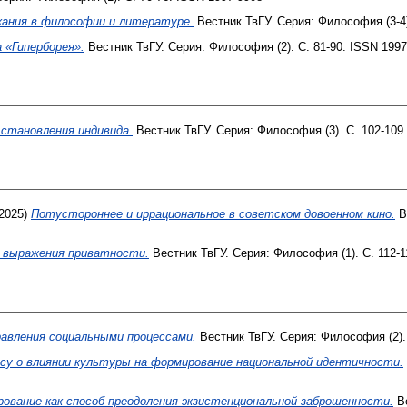
ания в философии и литературе.
Вестник ТвГУ. Серия: Философия (3-4)
 «Гиперборея».
Вестник ТвГУ. Серия: Философия (2). С. 81-90. ISSN 1997
становления индивида.
Вестник ТвГУ. Серия: Философия (3). С. 102-109
2025)
Потустороннее и иррациональное в советском довоенном кино.
Ве
 выражения приватности.
Вестник ТвГУ. Серия: Философия (1). С. 112-1
равления социальными процессами.
Вестник ТвГУ. Серия: Философия (2).
осу о влиянии культуры на формирование национальной идентичности.
ование как способ преодоления экзистенциональной заброшенности.
Ве