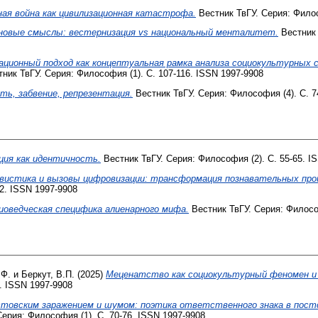
ая война как цивилизационная катастрофа.
Вестник ТвГУ. Серия: Филос
новые смыслы: вестернизация vs национальный менталитет.
Вестник 
ационный подход как концептуальная рамка анализа социокультурных 
ник ТвГУ. Серия: Философия (1). С. 107-116. ISSN 1997-9908
ть, забвение, репрезентация.
Вестник ТвГУ. Серия: Философия (4). С. 7
ция как идентичность.
Вестник ТвГУ. Серия: Философия (2). С. 55-65. I
вистика и вызовы цифровизации: трансформация познавательных проц
32. ISSN 1997-9908
иоведческая специфика алиенарного мифа.
Вестник ТвГУ. Серия: Философ
.Ф.
и
Беркут, В.П.
(2025)
Меценатство как социокультурный феномен и 
. ISSN 1997-9908
товским заражением и шумом: поэтика ответственного знака в постс
ерия: Философия (1). С. 70-76. ISSN 1997-9908