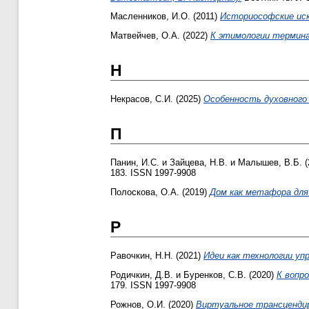
Масленников, И.О.
(2011)
Историософские иск
Матвейчев, О.А.
(2022)
К этимологии термина
Н
Некрасов, С.И.
(2025)
Особенность духовного 
П
Панин, И.С.
и
Зайцева, Н.В.
и
Малышев, В.Б.
(
183. ISSN 1997-9908
Полоскова, О.А.
(2019)
Дом как метафора для
Р
Равочкин, Н.Н.
(2021)
Идеи как технологии уп
Родичкин, Д.В.
и
Буренков, С.В.
(2020)
К вопр
179. ISSN 1997-9908
Рожнов, О.И.
(2020)
Виртуальное трансцендир