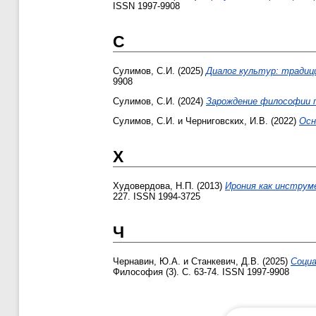
ISSN 1997-9908
С
Сулимов, С.И.
(2025)
Диалог культур: традици
9908
Сулимов, С.И.
(2024)
Зарождение философии п
Сулимов, С.И.
и
Черниговских, И.В.
(2022)
Осн
Х
Худовердова, Н.П.
(2013)
Ирония как инструме
227. ISSN 1994-3725
Ч
Чернавин, Ю.А.
и
Станкевич, Д.В.
(2025)
Социа
Философия (3). С. 63-74. ISSN 1997-9908