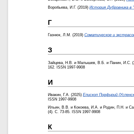
Воробьева, И.Г.
(2019)
История Дубровника в "
Г
Газнюк, Л.М.
(2019)
Соматическое и экстрасо
З
Зайцева, Н.В.
и
Малышев, В.Б.
и
Панин, И.С.
(
162. ISSN 1997-9908
И
Ивакин, Г.А.
(2025)
Епископ Порфирий (Успенск
ISSN 1997-9908
Ильин, В.В.
и
Кокоева, И.А.
и
Родин, П.Н.
и
Са
(4). С. 73-85. ISSN 1997-9908
К