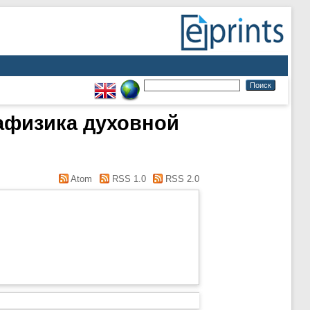
тафизика духовной
Atom
RSS 1.0
RSS 2.0