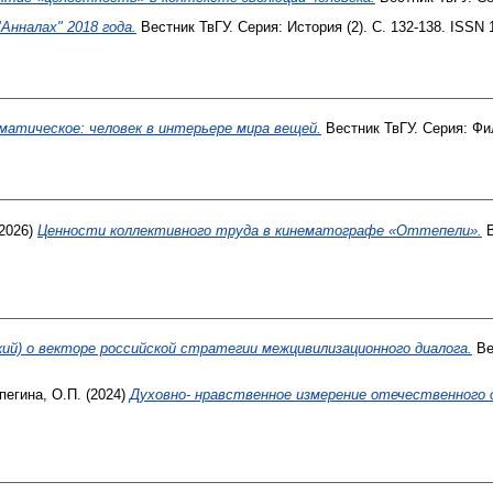
Анналах" 2018 года.
Вестник ТвГУ. Серия: История (2). С. 132-138. ISSN 
матическое: человек в интерьере мира вещей.
Вестник ТвГУ. Серия: Фил
2026)
Ценности коллективного труда в кинематографе «Оттепели».
В
ий) о векторе российской стратегии межцивилизационного диалога.
Ве
пегина, О.П.
(2024)
Духовно- нравственное измерение отечественного 