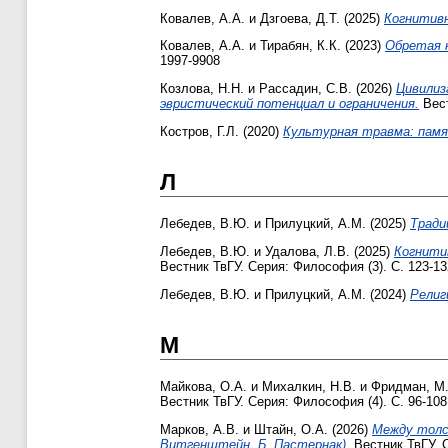
Ковалев, А.А.
и
Дзгоева, Д.Т.
(2025)
Когнитивн
Ковалев, А.А.
и
Тирабян, К.К.
(2023)
Обретая 
1997-9908
Козлова, Н.Н.
и
Рассадин, С.В.
(2026)
Цивилиз
эвристический потенциал и ограничения.
Вест
Костров, Г.Л.
(2020)
Культурная травма: памя
Л
Лебедев, В.Ю.
и
Прилуцкий, А.М.
(2025)
Тради
Лебедев, В.Ю.
и
Удалова, Л.В.
(2025)
Когнити
Вестник ТвГУ. Серия: Философия (3). С. 123-1
Лебедев, В.Ю.
и
Прилуцкий, А.М.
(2024)
Религ
М
Майкова, О.А.
и
Михалкин, Н.В.
и
Фридман, М
Вестник ТвГУ. Серия: Философия (4). С. 96-108
Марков, А.В.
и
Штайн, О.А.
(2026)
Между толс
Витгенштейн, Б. Пастернак).
Вестник ТвГУ. С