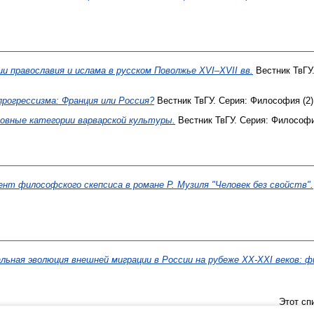
и православия и ислама в русском Поволжье XVI–XVII вв.
Вестник ТвГУ.
рогрессизма: Франция или Россия?
Вестник ТвГУ. Серия: Философия (2).
овные категории варварской культуры.
Вестник ТвГУ. Серия: Философия
нт философского скепсиса в романе Р. Музиля "Человек без свойств".
льная эволюция внешней миграции в России на рубеже XX-XXI веков: 
Этот сп