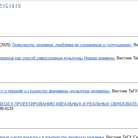
Р
|
С
|
Х
|
Ч
(2025)
Телесность человека: проблема ее сохранения и «улучшения».
Ве
ратив как способ самосознания культуры Нового времени.
Вестник ТвГ
су о природе и сущности феномена «культура человека».
Вестник ТвГУ.
ХОД К ПРОЕКТИРОВАНИЮ ИДЕАЛЬНЫХ И РЕАЛЬНЫХ ОБРАЗОВАТЕ
99-4133
ятие «целостность» в контексте эволюции человека.
Вестник ТвГУ. Се