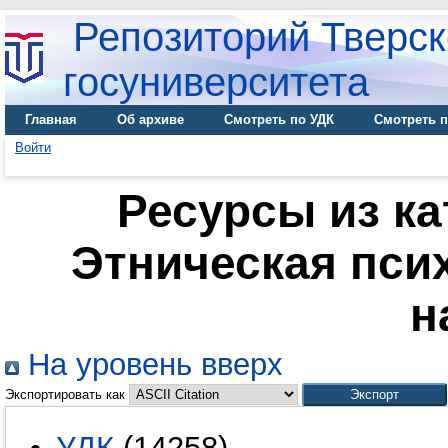
Репозиторий Тверск
госуниверситета
Главная
Об архиве
Смотреть по УДК
Смотреть п
Войти
Ресурсы из ка
Этническая пси
н
На уровень вверх
Экспортировать как
УДК
(14258)