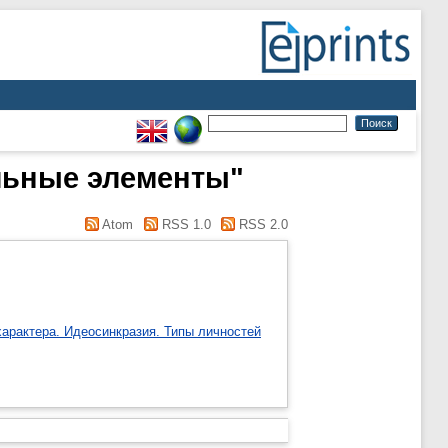
альные элементы"
Atom
RSS 1.0
RSS 2.0
характера. Идеосинкразия. Типы личностей