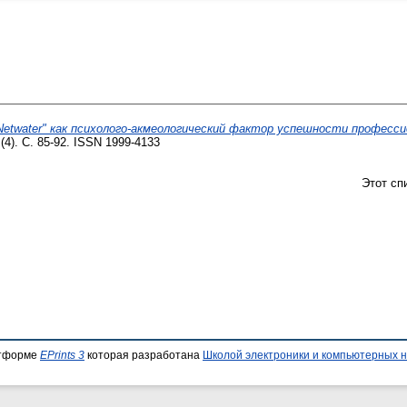
Netwater" как психолого-акмеологический фактор успешности професси
(4). С. 85-92. ISSN 1999-4133
Этот сп
атформе
EPrints 3
которая разработана
Школой электроники и компьютерных н