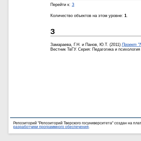
Перейти к:
З
Количество объектов на этом уровне:
1
.
З
Замараева, Г.Н.
и
Панов, Ю.Т.
(2011)
Проект "
Вестник ТвГУ. Серия: Педагогика и психология 
Репозиторий "Репозиторий Тверского госуниверситета" создан на пл
разработчики программного обеспечения
.