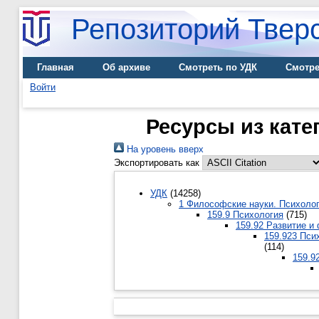
Репозиторий Тверс
Главная
Об архиве
Смотреть по УДК
Смотре
Войти
Ресурсы из кате
На уровень вверх
Экспортировать как
УДК
(14258)
1 Философские науки. Психоло
159.9 Психология
(715)
159.92 Развитие и
159.923 Пси
(114)
159.9