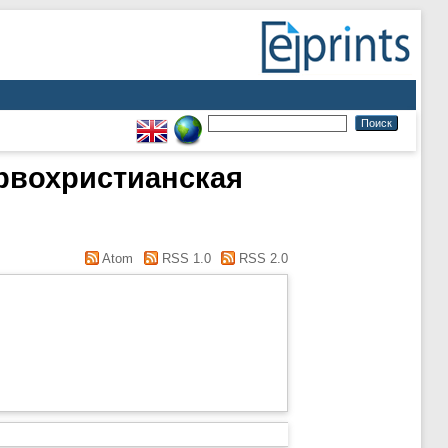
ервохристианская
Atom
RSS 1.0
RSS 2.0