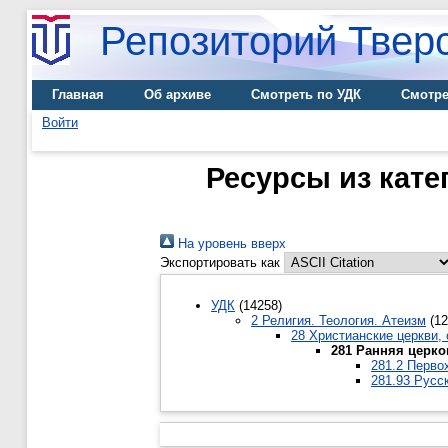
Репозиторий Тверс
Главная
Об архиве
Смотреть по УДК
Смотре
Войти
Ресурсы из кате
На уровень вверх
Экспортировать как
УДК
(14258)
2 Религия. Теология. Атеизм
(12
28 Христианские церкви,
281 Ранняя церко
281.2 Перво
281.93 Русс