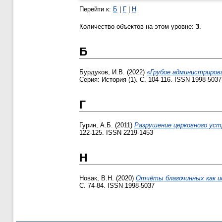
Перейти к:
Б
|
Г
|
Н
Количество объектов на этом уровне:
3
.
Б
Бурдуков, И.В.
(2022)
«Грубое администрирова
Серия: История (1). С. 104-116. ISSN 1998-5037
Г
Гурин, А.Б.
(2011)
Разрушение церковного устр
122-125. ISSN 2219-1453
Н
Новак, В.Н.
(2020)
Отчёты благочинных как ис
С. 74-84. ISSN 1998-5037