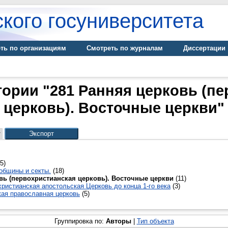
кого госуниверситета
ть по организациям
Смотреть по журналам
Диссертации
гории "281 Ранняя церковь (п
церковь). Восточные церкви"
5)
 общины и секты.
(18)
вь (первохристианская церковь). Восточные церкви
(11)
христианская апостольская Церковь до конца 1-го века
(3)
кая православная церковь
(5)
Группировка по:
Авторы
|
Тип объекта