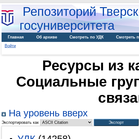
Репозиторий Тверск
госуниверситета
Главная
Об архиве
Смотреть по УДК
Смотреть п
Войти
Ресурсы из к
Социальные груп
связ
На уровень вверх
Экспортировать как
УДК
(14258)