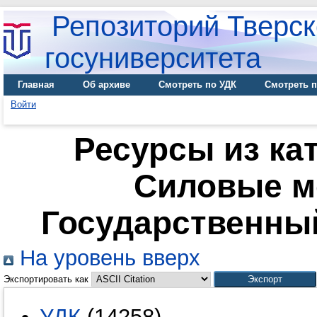
Репозиторий Тверск
госуниверситета
Главная
Об архиве
Смотреть по УДК
Смотреть п
Войти
Ресурсы из кат
Силовые м
Государственный
На уровень вверх
Экспортировать как
УДК
(14258)