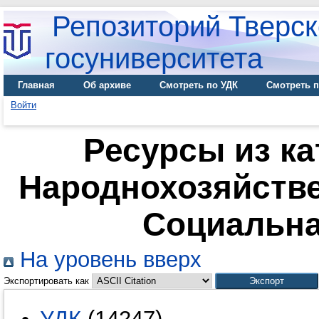
Репозиторий Тверск
госуниверситета
Главная
Об архиве
Смотреть по УДК
Смотреть п
Войти
Ресурсы из ка
Народнохозяйств
Социальна
На уровень вверх
Экспортировать как
УДК
(14247)