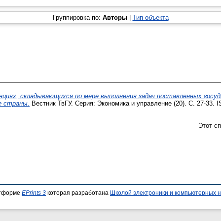
Группировка по:
Авторы
|
Тип объекта
циях, складывающихся по мере выполнения задач поставленных госуд
е страны.
Вестник ТвГУ. Серия: Экономика и управление (20). С. 27-33. 
Этот с
атформе
EPrints 3
которая разработана
Школой электроники и компьютерных н