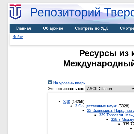
Репозиторий Тверс
Главная
Об архиве
Смотреть по УДК
Смотре
Войти
Ресурсы из 
Международный
На уровень вверх
Экспортировать как
УДК
(14258)
3 Общественные науки
(5328)
33 Экономика. Народное 
339 Торговля. Меж
339.7 Межд
339.