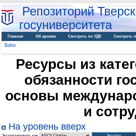
Репозиторий Тверск
госуниверситета
Главная
Об архиве
Смотреть по УДК
Смотреть п
Войти
Ресурсы из катег
обязанности го
основы междунар
и сотр
На уровень вверх
Экспортировать как