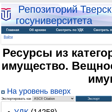
Репозиторий Тверск
госуниверситета
Главная
Об архиве
Смотреть по УДК
Смотреть п
Войти
Ресурсы из катего
имущество. Вещно
иму
На уровень вверх
Экспортировать как
УДК
(14258)