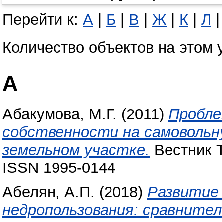
Перейти к:
А
|
Б
|
В
|
Ж
|
К
|
Л
Количество объектов на этом 
А
Абакумова, М.Г.
(2011)
Пробле
собственности на самовольн
земельном участке.
Вестник Т
ISSN 1995-0144
Абелян, А.П.
(2018)
Развитие
недропользования: сравните