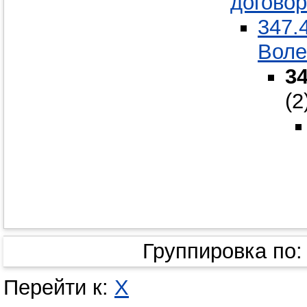
догово
347.
Воле
3
(2
Группировка по
Перейти к:
Х