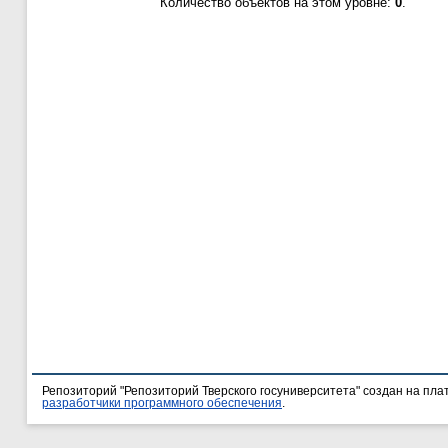
Количество объектов на этом уровне:
0
.
Репозиторий "Репозиторий Тверского госуниверситета" создан на пл
разработчики программного обеспечения
.