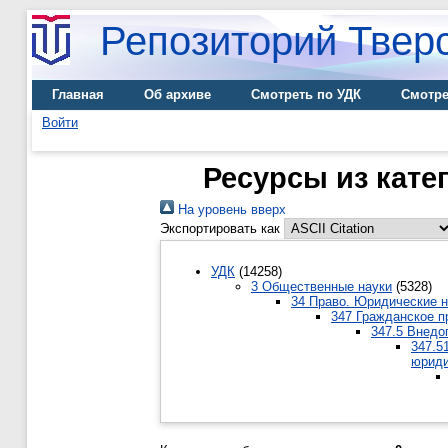
Репозиторий Тверс
Главная
Об архиве
Смотреть по УДК
Смотре
Войти
Ресурсы из кате
На уровень вверх
Экспортировать как
УДК
(14258)
3 Общественные науки
(5328)
34 Право. Юридические н
347 Гражданское п
347.5 Внедо
347.5
юриди