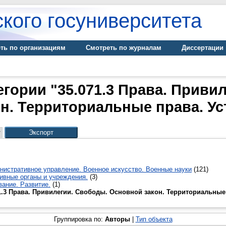
кого госуниверситета
ть по организациям
Смотреть по журналам
Диссертации
егории "35.071.3 Права. Приви
н. Территориальные права. Ус
нистративное управление. Военное искусство. Военные науки
(121)
ивные органы и учреждения.
(3)
вание. Развитие.
(1)
1.3 Права. Привилегии. Свободы. Основной закон. Территориальные
Группировка по:
Авторы
|
Тип объекта