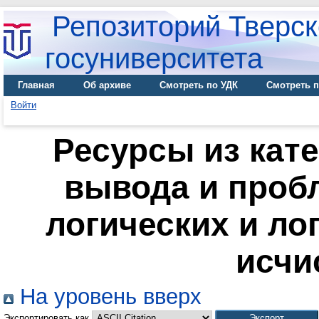
Репозиторий Тверск
госуниверситета
Главная
Об архиве
Смотреть по УДК
Смотреть п
Войти
Ресурсы из кате
вывода и проб
логических и ло
исчи
На уровень вверх
Экспортировать как