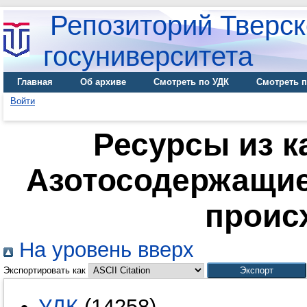
Репозиторий Тверск
госуниверситета
Главная
Об архиве
Смотреть по УДК
Смотреть п
Войти
Ресурсы из к
Азотосодержащие
проис
На уровень вверх
Экспортировать как
УДК
(14258)