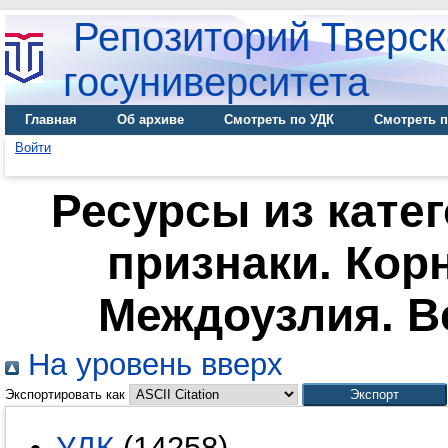
Репозиторий Тверск
госуниверситета
Главная
Об архиве
Смотреть по УДК
Смотреть п
Войти
Ресурсы из кате
признаки. Кор
Междоузлия. В
На уровень вверх
Экспортировать как
УДК
(14258)