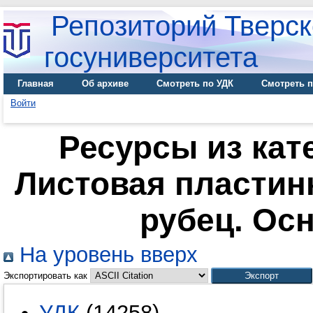
Репозиторий Тверск
госуниверситета
Главная
Об архиве
Смотреть по УДК
Смотреть п
Войти
Ресурсы из кате
Листовая пластин
рубец. Ос
На уровень вверх
Экспортировать как
УДК
(14258)