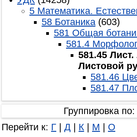
5 Математика. Естестве
58 Ботаника
(603)
581 Общая ботани
581.4 Морфолог
581.45 Лист
Листовой ру
581.46 Цв
581.47 Пл
Группировка по
Перейти к:
Г
|
Д
|
К
|
М
|
О