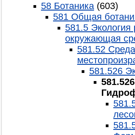
58 Ботаника
(603)
581 Общая ботани
581.5 Экология 
окружающая сре
581.52 Среда
местопроизр
581.526 Э
581.52
Гидро
581.
лесо
581.