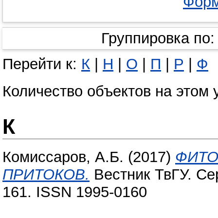
Форм
Группировка по
Перейти к:
К
|
Н
|
О
|
П
|
Р
|
Ф
Количество объектов на этом 
К
Комиссаров, А.Б.
(2017)
ФИТО
ПРИТОКОВ.
Вестник ТвГУ. Сер
161. ISSN 1995-0160