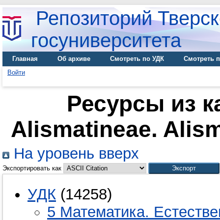
Репозиторий Тверск
госуниверситета
Главная
Об архиве
Смотреть по УДК
Смотреть п
Войти
Ресурсы из к
Alismatineae. Ali
На уровень вверх
Экспортировать как
УДК
(14258)
5 Математика. Естестве