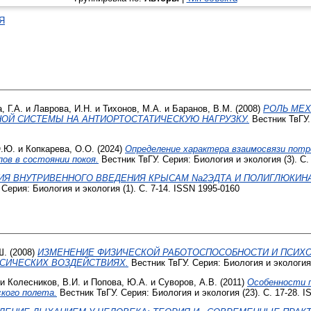
Я
, Г.А.
и
Лаврова, И.Н.
и
Тихонов, М.А.
и
Баранов, В.М.
(2008)
РОЛЬ МЕХ
ОЙ СИСТЕМЫ НА АНТИОРТОСТАТИЧЕСКУЮ НАГРУЗКУ.
Вестник ТвГУ. 
О.Ю.
и
Копкарева, О.О.
(2024)
Определение характера взаимосвязи потр
ов в состоянии покоя.
Вестник ТвГУ. Серия: Биология и экология (3). С.
Я ВНУТРИВЕННОГО ВВЕДЕНИЯ КРЫСАМ Na2ЭДТА И ПОЛИГЛЮКИНА
Серия: Биология и экология (1). С. 7-14. ISSN 1995-0160
Ш.
(2008)
ИЗМЕНЕНИЕ ФИЗИЧЕСКОЙ РАБОТОСПОСОБНОСТИ И ПСИХ
СИЧЕСКИХ ВОЗДЕЙСТВИЯХ.
Вестник ТвГУ. Серия: Биология и экология 
и
Колесников, В.И.
и
Попова, Ю.А.
и
Суворов, А.В.
(2011)
Особенности 
кого полета.
Вестник ТвГУ. Серия: Биология и экология (23). С. 17-28. 