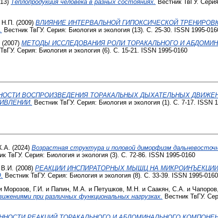
13)
Теплопродукция человека в разных состояниях.
Вестник ТвГУ. Серия:
 Н.П.
(2009)
ВЛИЯНИЕ ИНТЕРВАЛЬНОЙ ГИПОКСИЧЕСКОЙ ТРЕНИРОВК
.
Вестник ТвГУ. Серия: Биология и экология (13). С. 25-30. ISSN 1995-016
(2007)
МЕТОДЫ ИССЛЕДОВАНИЯ РОЛИ ТОРАКАЛЬНОГО И АБДОМИ
вГУ. Серия: Биология и экология (6). С. 15-21. ISSN 1995-0160
НОСТИ ВОСПРОИЗВЕДЕНИЯ ТОРАКАЛЬНЫХ ДЫХАТЕЛЬНЫХ ДВИЖЕН
ИВЛЕНИИ.
Вестник ТвГУ. Серия: Биология и экология (1). С. 7-17. ISSN 
К.А.
(2024)
Возрастная структура и половой диморфизм дальневосточной 
к ТвГУ. Серия: Биология и экология (3). С. 72-86. ISSN 1995-0160
 В.И.
(2008)
РЕАКЦИИ ИНСПИРАТОРНЫХ МЫШЦ НА МИКРОИНЪЕКЦИИ
.
Вестник ТвГУ. Серия: Биология и экология (8). С. 33-39. ISSN 1995-0160
и
Морозов, Г.И.
и
Папин, М.А.
и
Петушков, М.Н.
и
Саакян, С.А.
и
Чапоров,
вижениями при различных функциональных нагрузках.
Вестник ТвГУ. Сери
ННОСТИ РЕАКЦИЙ ТОРАКАЛЬНОГО И АБДОМИНАЛЬНОГО КОМПОНЕ