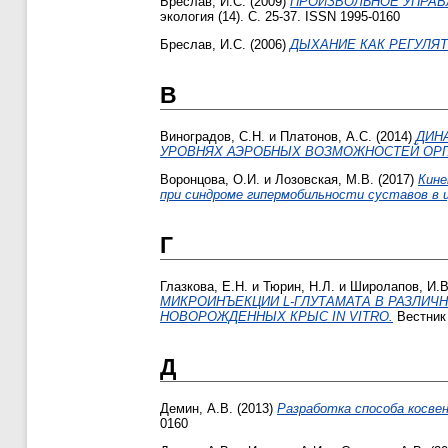
Бреслав, И.С.
(2009)
ПРОИЗВОЛЬНОЕ УПРАВ
экология (14). С. 25-37. ISSN 1995-0160
Бреслав, И.С.
(2006)
ДЫХАНИЕ КАК РЕГУЛЯ
В
Виноградов, С.Н.
и
Платонов, А.С.
(2014)
ДИН
УРОВНЯХ АЭРОБНЫХ ВОЗМОЖНОСТЕЙ ОРГ
Воронцова, О.И.
и
Лозовская, М.В.
(2017)
Кине
при синдроме гипермобильности суставов в ц
Г
Глазкова, Е.Н.
и
Тюрин, Н.Л.
и
Широлапов, И.В
МИКРОИНЪЕКЦИИ L-ГЛУТАМАТА В РАЗЛИЧ
НОВОРОЖДЕННЫХ КРЫС IN VITRO.
Вестник 
Д
Демин, А.В.
(2013)
Разработка способа косвен
0160