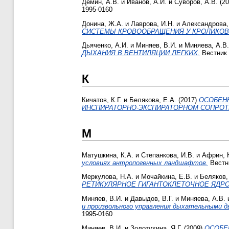
Демин, А.В.
и
Иванов, А.И.
и
Суворов, А.В.
(20
1995-0160
Донина, Ж.А.
и
Лаврова, И.Н.
и
Александрова,
СИСТЕМЫ КРОВООБРАЩЕНИЯ У КРОЛИКОВ
Дьяченко, А.И.
и
Миняев, В.И.
и
Миняева, А.В.
ДЫХАНИЯ В ВЕНТИЛЯЦИИ ЛЕГКИХ.
Вестник Т
К
Кичатов, К.Г.
и
Белякова, Е.А.
(2017)
ОСОБЕН
ИНСПИРАТОРНО-ЭКСПИРАТОРНОМ СОПРОТ
М
Матушкина, К.А.
и
Степанкова, И.В.
и
Африн, 
условиях антропогенных ландшафтов.
Вестни
Меркулова, Н.А.
и
Мочайкина, Е.В.
и
Беляков,
РЕТИКУЛЯРНОЕ ГИГАНТОКЛЕТОЧНОЕ ЯДРО
Миняев, В.И.
и
Давыдов, В.Г.
и
Миняева, А.В.
и произвольного управления дыхательными д
1995-0160
Миняев, В.И.
и
Золотухина, Я.Г.
(2009)
ОСОБЕ