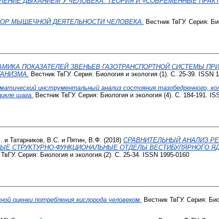
ЛЕНИЕ ДЫХАНИЕМ У ЧЕЛОВЕКА: ТЕОРИЯ И «СОВРЕМЕННЫЕ ПРАКТ
ТОР МЫШЕЧНОЙ ДЕЯТЕЛЬНОСТИ ЧЕЛОВЕКА.
Вестник ТвГУ. Серия: Био
АМИКА ПОКАЗАТЕЛЕЙ ЗВЕНЬЕВ ГАЗОТРАНСПОРТНОЙ СИСТЕМЫ ПРИ
АНИЗМА.
Вестник ТвГУ. Серия: Биология и экология (1). С. 25-39. ISSN 
матический инструментальный анализ состояния тазобедренного, кол
икле шага.
Вестник ТвГУ. Серия: Биология и экология (4). С. 184-191. IS
.
и
Татарников, В.С.
и
Пятин, В.Ф.
(2018)
СРАВНИТЕЛЬНЫЙ АНАЛИЗ Р
НЫЕ СТРУКТУРНО-ФУНКЦИОНАЛЬНЫЕ ОТДЕЛЫ ВЕСТИБУЛЯРНОГО Я
ТвГУ. Серия: Биология и экология (2). С. 25-34. ISSN 1995-0160
ной оценки потребления кислорода человеком.
Вестник ТвГУ. Серия: Биол