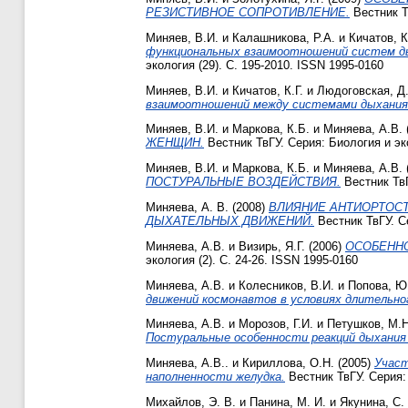
РЕЗИСТИВНОЕ СОПРОТИВЛЕНИЕ.
Вестник Тв
Миняев, В.И.
и
Калашникова, Р.А.
и
Кичатов, К
функциональных взаимоотношений систем ды
экология (29). С. 195-2010. ISSN 1995-0160
Миняев, В.И.
и
Кичатов, К.Г.
и
Людоговская, Д
взаимоотношений между системами дыхания 
Миняев, В.И.
и
Маркова, К.Б.
и
Миняева, А.В.
ЖЕНЩИН.
Вестник ТвГУ. Серия: Биология и эко
Миняев, В.И.
и
Маркова, К.Б.
и
Миняева, А.В.
ПОСТУРАЛЬНЫЕ ВОЗДЕЙСТВИЯ.
Вестник ТвГ
Миняева, А. В.
(2008)
ВЛИЯНИЕ АНТИОРТОС
ДЫХАТЕЛЬНЫХ ДВИЖЕНИЙ.
Вестник ТвГУ. Се
Миняева, А.В.
и
Визирь, Я.Г.
(2006)
ОСОБЕННО
экология (2). С. 24-26. ISSN 1995-0160
Миняева, А.В.
и
Колесников, В.И.
и
Попова, Ю
движений космонавтов в условиях длительно
Миняева, А.В.
и
Морозов, Г.И.
и
Петушков, М.Н
Постуральные особенности реакций дыхания 
Миняева, А.В..
и
Кириллова, О.Н.
(2005)
Участ
наполненности желудка.
Вестник ТвГУ. Серия: 
Михайлов, Э. В.
и
Панина, М. И.
и
Якунина, С.