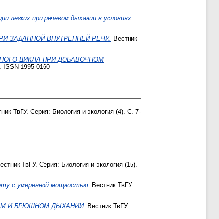
 легких при речевом дыхании в условиях
РИ ЗАДАННОЙ ВНУТРЕННЕЙ РЕЧИ.
Вестник
ЬНОГО ЦИКЛА ПРИ ДОБАВОЧНОМ
2. ISSN 1995-0160
ник ТвГУ. Серия: Биология и экология (4). С. 7-
естник ТвГУ. Серия: Биология и экология (15).
оту с умеренной мощностью.
Вестник ТвГУ.
ОМ И БРЮШНОМ ДЫХАНИИ.
Вестник ТвГУ.