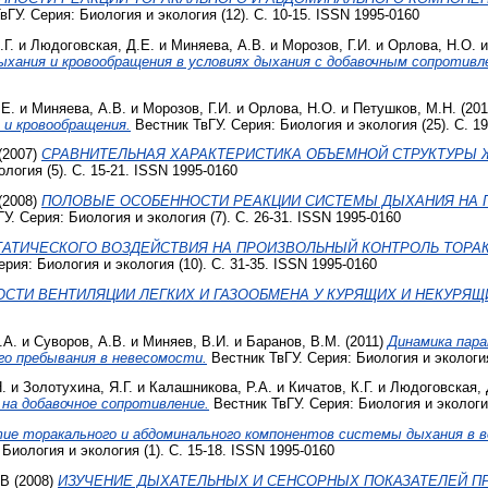
ГУ. Серия: Биология и экология (12). С. 10-15. ISSN 1995-0160
.Г.
и
Людоговская, Д.Е.
и
Миняева, А.В.
и
Морозов, Г.И.
и
Орлова, Н.О.
хания и кровообращения в условиях дыхания с добавочным сопротивл
.Е.
и
Миняева, А.В.
и
Морозов, Г.И.
и
Орлова, Н.О.
и
Петушков, М.Н.
(20
и кровообращения.
Вестник ТвГУ. Серия: Биология и экология (25). С. 1
(2007)
СРАВНИТЕЛЬНАЯ ХАРАКТЕРИСТИКА ОБЪЕМНОЙ СТРУКТУРЫ 
логия (5). С. 15-21. ISSN 1995-0160
(2008)
ПОЛОВЫЕ ОСОБЕННОСТИ РЕАКЦИИ СИСТЕМЫ ДЫХАНИЯ НА
У. Серия: Биология и экология (7). С. 26-31. ISSN 1995-0160
ТАТИЧЕСКОГО ВОЗДЕЙСТВИЯ НА ПРОИЗВОЛЬНЫЙ КОНТРОЛЬ ТОРА
рия: Биология и экология (10). С. 31-35. ISSN 1995-0160
СТИ ВЕНТИЛЯЦИИ ЛЕГКИХ И ГАЗООБМЕНА У КУРЯЩИХ И НЕКУРЯЩ
.А.
и
Суворов, А.В.
и
Миняев, В.И.
и
Баранов, В.М.
(2011)
Динамика пар
го пребывания в невесомости.
Вестник ТвГУ. Серия: Биология и экология
.
и
Золотухина, Я.Г.
и
Калашникова, Р.А.
и
Кичатов, К.Г.
и
Людоговская, 
на добавочное сопротивление.
Вестник ТвГУ. Серия: Биология и экология
ие торакального и абдоминального компонентов системы дыхания в в
Биология и экология (1). С. 15-18. ISSN 1995-0160
 В
(2008)
ИЗУЧЕНИЕ ДЫХАТЕЛЬНЫХ И СЕНСОРНЫХ ПОКАЗАТЕЛЕЙ П