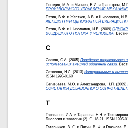
Погодин, М.А.
и
Миняев, В.И.
и
Гранстрем, М.
ПРОИЗВОЛЬНОГО УПРАВЛЕНИЯ МЕХАНИЧЕ
Пятин, В.Ф.
и
Жестков, А.В.
и
Широлапов, И.В
ЖЕНЩИН ПРИ ОДНОКРАТНОЙ ВИБРАЦИОННО
Пятин, В.Ф.
и
Широлапов, И.В.
(2009)
ОДНОКР
ВОЗДУШНОГО ПОТОКА У ЧЕЛОВЕКА.
Вестник
С
Саакян, С.А.
(2005)
Поведение торакального и
использования внешней обратной связи.
Вестн
Сатосова, Н.Л.
(2013)
Интервальные и амплит
ISSN 1995-0160
Сегизбаева, М.О.
и
Александрова, Н.П.
(2009)
СОЧЕТАНИИ ДОБАВОЧНОГО СОПРОТИВЛЕН
Т
Тараканов, И.А.
и
Тарасова, Н.Н.
и
Тихомирова
Биология и экология (2). С. 18-21. ISSN 1995-0
Татарников, В. С.
и
Пятин, В. Ф.
и
Глазкова, Е.