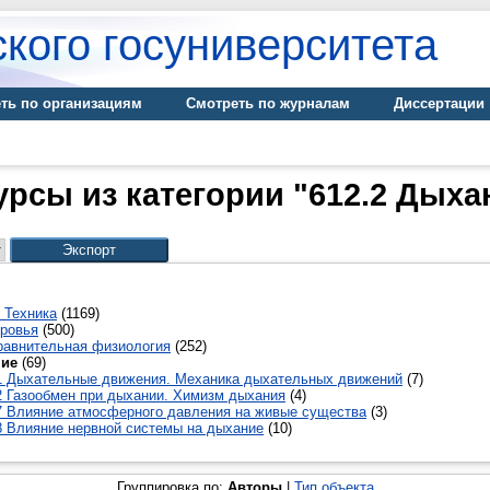
кого госуниверситета
ть по организациям
Смотреть по журналам
Диссертации
урсы из категории "612.2 Дыха
 Техника
(1169)
оровья
(500)
равнительная физиология
(252)
ние
(69)
1 Дыхательные движения. Механика дыхательных движений
(7)
2 Газообмен при дыхании. Химизм дыхания
(4)
7 Влияние атмосферного давления на живые существа
(3)
8 Влияние нервной системы на дыхание
(10)
Группировка по:
Авторы
|
Тип объекта