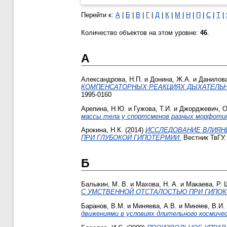
Перейти к:
А
|
Б
|
В
|
Г
|
Д
|
К
|
М
|
Н
|
П
|
С
|
Т
|
Количество объектов на этом уровне:
46
.
А
Александрова, Н.П.
и
Донина, Ж.А.
и
Данилова
КОМПЕНСАТОРНЫХ РЕАКЦИЯХ ДЫХАТЕЛЬН
1995-0160
Арепина, Н.Ю.
и
Гужова, Т.И.
и
Джорджевич, 
массы тела у спортсменов разных морфотип
Арокина, Н.К.
(2014)
ИССЛЕДОВАНИЕ ВЛИЯНИ
ПРИ ГЛУБОКОЙ ГИПОТЕРМИИ.
Вестник ТвГУ. 
Б
Балыкин, М. В.
и
Махова, Н. А.
и
Макаева, Р. 
С УМСТВЕННОЙ ОТСТАЛОСТЬЮ ПРИ ГИПОК
Баранов, В.М.
и
Миняева, А.В.
и
Миняев, В.И.
движениями в условиях длительного космичес