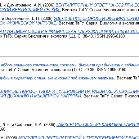
П.
и
Димитриенко, А.И.
(2006)
ВЕНТИЛЯТОРНЫЙ ОТВЕТ НА CO2 ПРИ Е
СКОЙ ВЕНТИЛЯЦИЕЙ ЛЕГКИХ.
Вестник ТвГУ. Серия: Биология и экологи
.
и
Веретельник, Е.Н.
(2009)
УВЕЛИЧЕНИЕ СКОРОСТИ ЭКСПИРАТОРНО
Й ФИЗИЧЕСКОЙ НАГРУЗКЕ.
Вестник ТвГУ. Серия: Биология и экология 
АТНАЯ ВИБРАЦИОННАЯ ФИЗИЧЕСКАЯ НАГРУЗКА ЗНАЧИТЕЛЬНО УВ
 ТвГУ. Серия: Биология и экология (11). С. 38-43. ISSN 1995-0160
 абдоминального компонентов системы дыхания при дыхании с заданной
ик ТвГУ. Серия: Биология и экология (1). С. 29-35. ISSN 1995-0160
удные характеристики экг юношей под влиянием нагрузки.
Вестник ТвГУ
ВЛИЯНИЕ НОРМО-, ГИПО- И ГИПЕРОКСИИ НА РАЗВИТИЕ УТОМЛЕН
ИЯ ДЫХАНИЮ И МЫШЕЧНОЙ НАГРУЗКИ.
Вестник ТвГУ. Серия: Биологи
, Л.Н.
и
Сафонов, В.А.
(2006)
ГАМКЕРГИЧЕСКИЕ МЕХАНИЗМЫ НАРУШ
160
 Н.
(2008)
МОДУЛЯЦИЯ РЕСПИРАТОРНОЙ И ГИПЕРТЕНЗИВНОЙ РЕАКЦ