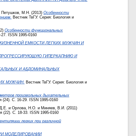
и
Петушков, М.Н.
(2013)
Особенности
ением.
Вестник ТвГУ. Серия: Биология и
12)
Особенности функциональных
9-27. ISSN 1995-0160
ЖИЗНЕННОЙ ЕМКОСТИ ЛЕГКИХ МУЖЧИН И
 ПРОГРЕССИРУЮЩУЮ ГИПЕРКАПНИЮ И
КАЛЬНЫХ И АБДОМИНАЛЬНЫХ
ИХ МУЖЧИН.
Вестник ТвГУ. Серия: Биология и
аметров произвольных дыхательных
 (24). С. 16-29. ISSN 1995-0160
Д.Е.
и
Орлова, Н.О.
и
Миняев, В.И.
(2011)
 (22). С. 18-33. ISSN 1995-0160
ентиляции легких при различной
РИ МОДЕЛИРОВАНИИ