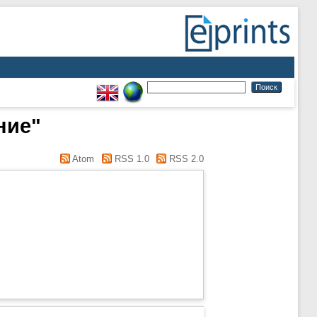
ние"
Atom
RSS 1.0
RSS 2.0