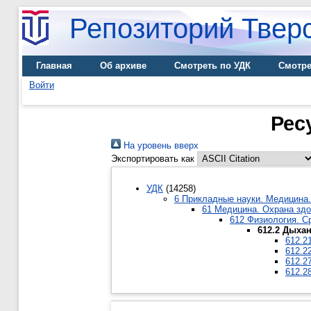
Репозиторий Тверс
Главная
Об архиве
Смотреть по УДК
Смотре
Войти
Рес
На уровень вверх
Экспортировать как
УДК
(14258)
6 Прикладные науки. Медицина.
61 Медицина. Охрана зд
612 Физиология. С
612.2 Дыха
612.2
612.2
612.2
612.2