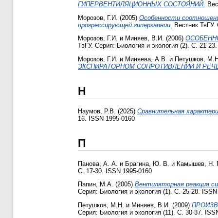
ГИПЕРВЕНТИЛЯЦИОННЫХ СОСТОЯНИЙ.
Вест
Морозов, Г.И.
(2005)
Особенности соотношени
прогрессирующей гиперкапнии.
Вестник ТвГУ. 
Морозов, Г.И.
и
Миняев, В.И.
(2006)
ОСОБЕНН
ТвГУ. Серия: Биология и экология (2). С. 21-23
Морозов, Г.И.
и
Миняева, А.В.
и
Петушков, М.Н
ЭКСПИРАТОРНОМ СОПРОТИВЛЕНИИ И РЕЧ
Н
Наумов, Р.В.
(2025)
Сравнительная характери
16. ISSN 1995-0160
П
Панова, А. А.
и
Брагина, Ю. В.
и
Камышев, Н. Г
С. 17-30. ISSN 1995-0160
Папин, М.А.
(2005)
Вентиляторная реакция с
Серия: Биология и экология (1). С. 25-28. ISSN
Петушков, М.Н.
и
Миняев, В.И.
(2009)
ПРОИЗВ
Серия: Биология и экология (11). С. 30-37. ISS