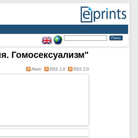
ия. Гомосексуализм"
Atom
RSS 1.0
RSS 2.0