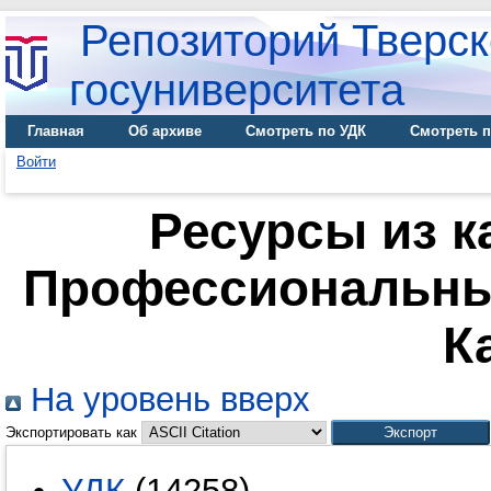
Репозиторий Тверск
госуниверситета
Главная
Об архиве
Смотреть по УДК
Смотреть п
Войти
Ресурсы из к
Профессиональны
К
На уровень вверх
Экспортировать как
УДК
(14258)