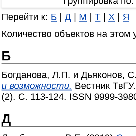
Группировка по
Перейти к:
Б
|
Д
|
М
|
Т
|
Х
|
Я
Количество объектов на этом 
Б
Богданова, Л.П.
и
Дьяконов, С
и возможности.
Вестник ТвГУ.
(2). С. 113-124. ISSN 9999-398
Д