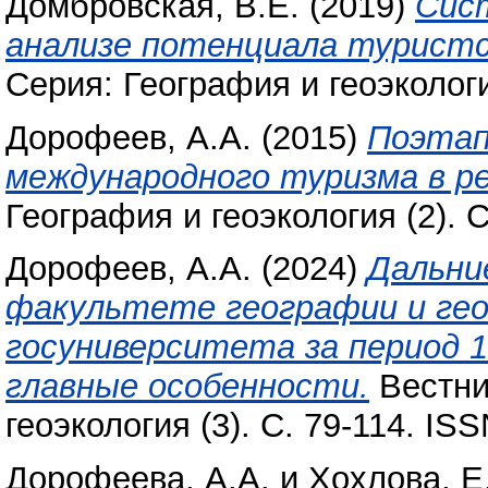
Домбровская, В.Е.
(2019)
Сис
анализе потенциала туристс
Серия: География и геоэкологи
Дорофеев, А.А.
(2015)
Поэтап
международного туризма в ре
География и геоэкология (2). 
Дорофеев, А.А.
(2024)
Дальни
факультете географии и гео
госуниверситета за период 1
главные особенности.
Вестни
геоэкология (3). С. 79-114. IS
Дорофеева, А.А.
и
Хохлова, Е.