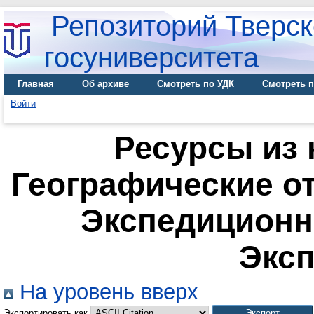
Репозиторий Тверск
госуниверситета
Главная
Об архиве
Смотреть по УДК
Смотреть п
Войти
Ресурсы из 
Географические о
Экспедиционн
Экс
На уровень вверх
Экспортировать как