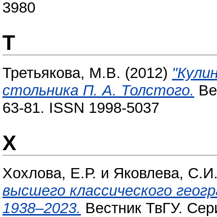
3980
Т
Третьякова, М.В.
(2012)
"Кули
стольника П. А. Толстого.
Вес
63-81. ISSN 1998-5037
Х
Хохлова, Е.Р.
и
Яковлева, С.И
высшего классического геогр
1938–2023.
Вестник ТвГУ. Сери