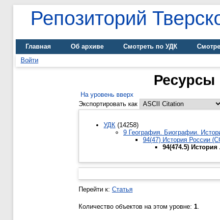
Репозиторий Тверско
Главная
Об архиве
Смотреть по УДК
Смотре
Войти
Ресурсы 
На уровень вверх
Экспортировать как
УДК
(14258)
9 География. Биографии. Истор
94(47) История России (
94(474.5) История
Перейти к:
Статья
Количество объектов на этом уровне:
1
.