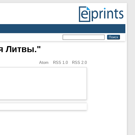
я Литвы."
Atom
RSS 1.0
RSS 2.0