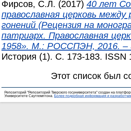
Фирсов, С.Л.
(2017)
40 лет Со
православная церковь между 
гонений (Рецензия на моногр
патриарх. Православная церк
1958». М.: РОССПЭН, 2016. – 5
История (1). С. 173-183. ISSN
Этот список был 
Репозиторий "Репозиторий Тверского госуниверситета" создан на платфо
Университете Саутгемптона.
Более подробная информация и разработчик