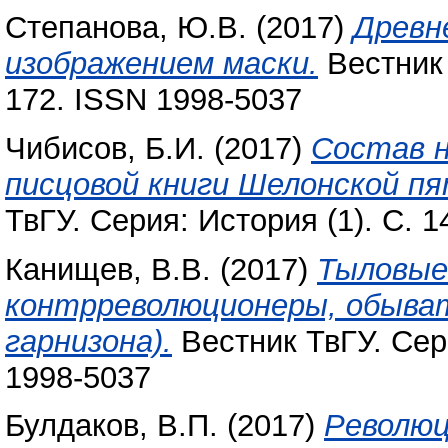
Степанова, Ю.В.
(2017)
Древн
изображением маски.
Вестник 
172. ISSN 1998-5037
Чибисов, Б.И.
(2017)
Состав н
писцовой книги Шелонской пя
ТвГУ. Серия: История (1). С. 
Канищев, В.В.
(2017)
Тыловые
контрреволюционеры, обыват
гарнизона).
Вестник ТвГУ. Сери
1998-5037
Булдаков, В.П.
(2017)
Революц