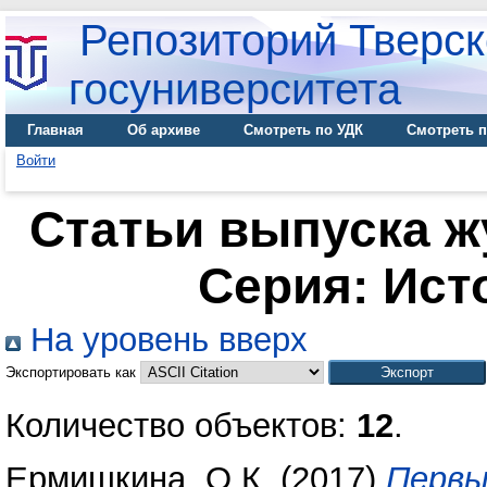
Репозиторий Тверск
госуниверситета
Главная
Об архиве
Смотреть по УДК
Смотреть п
Войти
Статьи выпуска ж
Серия: Ист
На уровень вверх
Экспортировать как
Количество объектов:
12
.
Ермишкина, О.К.
(2017)
Первы