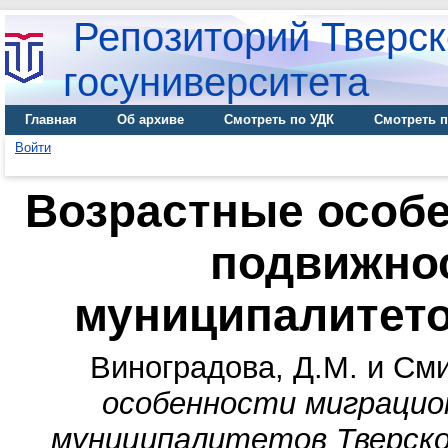
Репозиторий Тверск
госуниверситета
Главная
Об архиве
Смотреть по УДК
Смотреть п
Войти
Возрастные особ
подвижно
муниципалитето
Виноградова, Д.М.
и
Сми
особенности миграцио
муниципалитетов Тверско