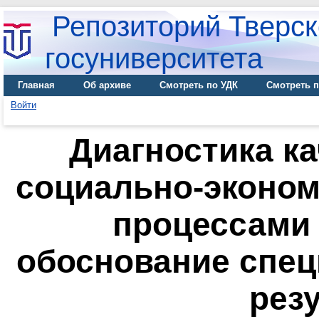
Репозиторий Тверск
госуниверситета
Главная
Об архиве
Смотреть по УДК
Смотреть п
Войти
Диагностика к
социально-эконо
процессами 
обоснование спе
рез